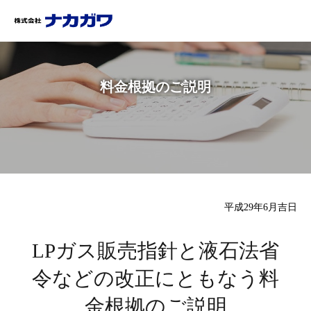
料金根拠のご説明
平成29年6月吉日
LPガス販売指針と液石法省
令などの
改正にともなう料
金根拠のご説明