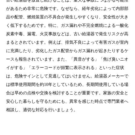
古い給湯器を放置し続けることは、重大な事故につながる可能性
があるため非常に危険です。なぜなら、経年劣化によって内部部
品や配管、燃焼装置の不具合が発生しやすくなり、安全性が大き
く低下するためです。特に、ガス漏れや不完全燃焼による一酸化
炭素中毒、漏電、火災事故などは、古い給湯器で発生リスクが高
まるとされています。例えば、排気不良によって有害ガスが室内
に充満したり、劣化したガス配管からガス漏れが起きたりするケ
ースも報告されています。また、「異音がする」「焦げ臭いニオ
イがする」「エラーコードが頻繁に表示される」といった症状
は、危険サインとして見逃してはいけません。給湯器メーカーで
は標準使用期間を約10年としているため、長期間使用している場
合は早めの点検や交換を検討することが重要です。家族の安全と
安心した暮らしを守るためにも、異常を感じた時点で専門業者へ
相談し、適切な対応を行いましょう。