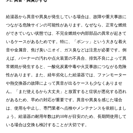
3-2. 異音・異臭がする
給湯器から異音や異臭が発生している場合は、故障や重大事故に
つながる危険サインの可能性があります。なぜなら、正常な燃焼
ができていない状態では、不完全燃焼や内部部品の異常が起きて
いるケースがあるためです。特に、「ボンッ」という大きな着火
音や金属音、焦げ臭いニオイ、ガス臭などは注意が必要です。例
えば、バーナーの汚れや点火装置の不具合、排気不良によって異
常燃焼が発生すると、一酸化炭素中毒や火災事故につながる危険
性があります。また、経年劣化した給湯器では、ファンモーター
や熱交換器の故障によって異音が出るケースも少なくありませ
ん。「まだ使えるから大丈夫」と放置すると症状が悪化する恐れ
があるため、早めの対応が重要です。異音や異臭を感じた場合
は、使用を中止し、専門業者へ点検やメンテナンスを依頼しまし
ょう。給湯器の耐用年数は約10年が目安のため、長期間使用して
いる場合は交換も検討することが大切です。