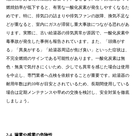
燃焼効率が低下すると、有害な一酸化炭素が発生しやすくなるた
めです。特に、排気口の詰まりや排気ファンの故障、換気不足な
どが重なると、室内にガスが滞留し重大事故につながる恐れがあ
ります。実際に、古い給湯器の排気異常が原因で、一酸化炭素中
毒事故が発生した事例も報告されています。また、「頭痛がす
る」「異臭がする」「給湯器周辺が焦げ臭い」といった症状は、
不完全燃焼のサインである可能性があります。一酸化炭素は無
色・無臭で気付きにくいため、少しでも異常を感じた場合は使用
を中止し、専門業者へ点検を依頼することが重要です。給湯器の
耐用年数は約10年が目安とされているため、長期間使用している
場合は定期メンテナンスや早めの交換を検討し、安全対策を徹底
しましょう。
2-4. 漏電や感電の危険性