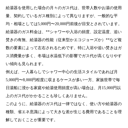
給湯器を使用した場合の月々のガス代は、世帯人数やお湯の使用
量、契約しているガス種別によって異なりますが、一般的な平
均・相場としては5,000円〜20,000円前後が目安とされています。
給湯器のガス料金は、**シャワーや入浴の頻度、設定温度、追い
焚きの有無、給湯器の性能（従来型かエコジョーズか）**など複
数の要素によって左右されるためです。特に入浴や追い焚きはガ
ス消費量が多く、冬場は水温低下の影響でガス代が高くなりやす
い傾向も見られます。
例えば、一人暮らしでシャワー中心の生活スタイルであれば月
5,000円〜8,000円程度に収まるケースが多い一方、家族世帯で毎
日湯船に浸かる家庭や給湯使用頻度が高い場合は、月15,000円以
上のガス代がかかることも珍しくありません。
このように、給湯器のガス代は一律ではなく、使い方や給湯器の
種類、省エネ意識によって大きな差が生じる費用であることを理
解しておくことが重要です。